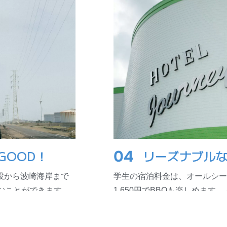
GOOD！
04
リーズナブル
設から波崎海岸まで
学生の宿泊料金は、オールシーズ
むことができます。
1,650円でBBQ
も楽しめます。人
レーニングルームや洗濯機は無