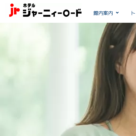
館内案内
ト